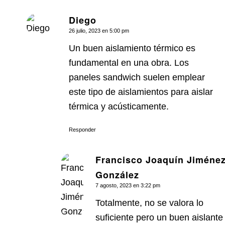
Diego
Dice:
26 julio, 2023 en 5:00 pm
Un buen aislamiento térmico es
fundamental en una obra. Los
paneles sandwich suelen emplear
este tipo de aislamientos para aislar
térmica y acústicamente.
Responder
Francisco Joaquín Jiméne
Dice:
González
7 agosto, 2023 en 3:22 pm
Totalmente, no se valora lo
suficiente pero un buen aislante