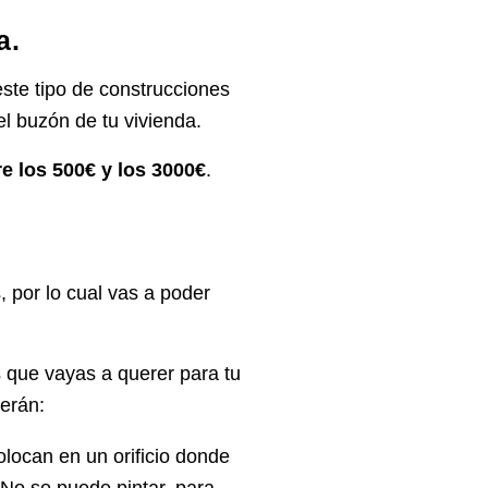
a.
ste tipo de
construcciones
el buzón de tu vivienda.
e los 500€ y los 3000€
.
 por lo cual vas a poder
 que vayas a querer para tu
serán:
colocan en un orificio donde
 No se puede pintar, para