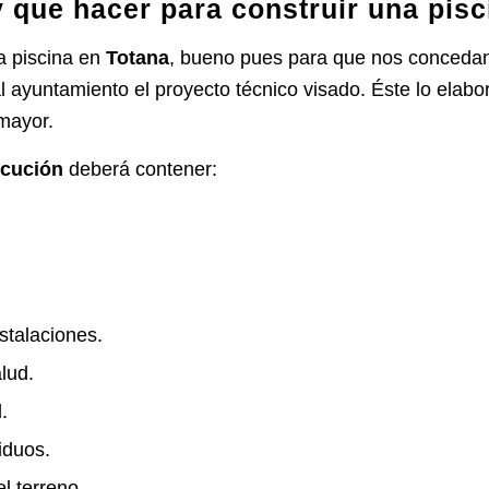
 que hacer para construir una pisc
a piscina en
Totana
, bueno pues para que nos concedan l
 ayuntamiento el proyecto técnico visado. Éste lo elab
mayor.
ecución
deberá contener:
stalaciones.
lud.
.
iduos.
l terreno.