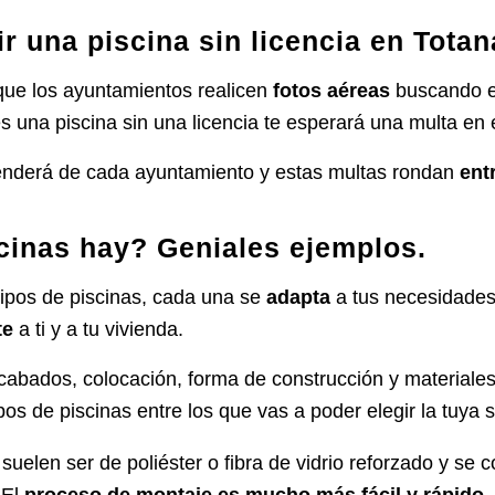
r una piscina sin licencia en Totan
que los
ayuntamientos
realicen
fotos aéreas
buscando e
es una piscina sin una licencia te esperará una multa en 
nderá de cada ayuntamiento y estas multas rondan
entr
cinas hay? Geniales ejemplos.
tipos de piscinas
, cada una se
adapta
a tus necesidades,
te
a ti y a tu vivienda.
cabados, colocación, forma de construcción y materiales
ipos de piscinas entre los que vas a poder elegir la tuya 
:
suelen ser de poliéster o fibra de vidrio reforzado y se 
 El
proceso de montaje es mucho más fácil y rápido
.