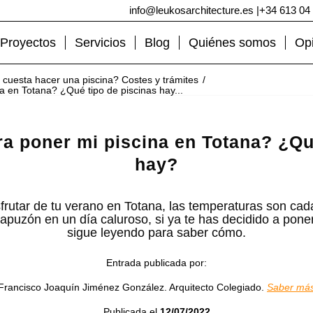
info@leukosarchitecture.es
|
+34 613 04
Proyectos
Servicios
Blog
Quiénes somos
Op
cuesta hacer una piscina? Costes y trámites
/
a en Totana? ¿Qué tipo de piscinas hay...
a poner mi piscina en Totana? ¿Qu
hay?
isfrutar de tu verano en Totana, las temperaturas son ca
puzón en un día caluroso, si ya te has decidido a poner 
sigue leyendo para saber cómo.
Entrada publicada por:
Francisco Joaquín Jiménez González. Arquitecto Colegiado.
Saber má
Publicada el
12/07/2022