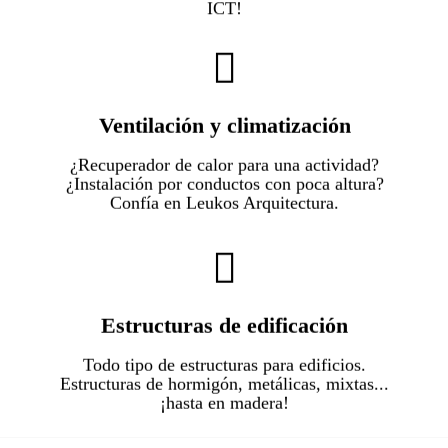
ICT!
Podemos calcular tu instalación de
climatización y ventilación sin volverte loco.
Ventilación y climatización
Danos secciones, plantas y tus preferencias
¿Recuperador de calor para una actividad?
estéticas y tendrás un proyecto integral que
¿Instalación por conductos con poca altura?
Confía en Leukos Arquitectura.
maximice el confort.
Escríbenos y comprobarás cómo podemos
sacar la estructura de tu proyecto.
Estructuras de edificación
Sencilla y optimizada, pensada por
Todo tipo de estructuras para edificios.
Estructuras de hormigón, metálicas, mixtas...
arquitectos y para arquitectos.
¡hasta en madera!