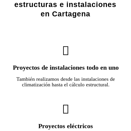
estructuras e instalaciones
en Cartagena
Todo en uno, olvídate de las instalaciones y
Proyectos de instalaciones todo en uno
las estructuras de ese proyecto y no pierdas
tiempo en lo que no te sale rentable.
También realizamos desde las instalaciones de
climatización hasta el cálculo estructural.
Subcontrata el proyecto eléctrico y olvídate de
Proyectos eléctricos