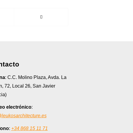
ntacto
ina
: C.C. Molino Plaza, Avda. La
, 72, Local 26, San Javier
ia)
eo electrónico
:
@leukosarchitecture.es
fono
:
+34 868 15 11 71