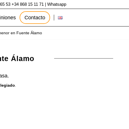
 65 53
+34 868 15 11 71
|
Whatsapp
iniones
Contacto
 menor en Fuente Álamo
nte Álamo
asa.
olegiado
.