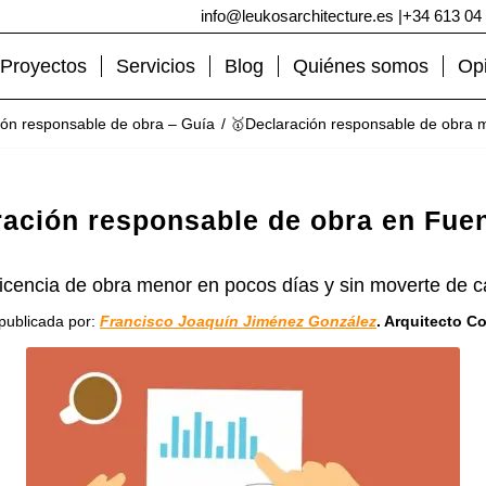
info@leukosarchitecture.es
|
+34 613 04
Proyectos
Servicios
Blog
Quiénes somos
Op
ón responsable de obra – Guía
/
🥇Declaración responsable de obra
ración responsable de obra en Fue
licencia de obra menor en pocos días y sin moverte de c
publicada por:
Francisco Joaquín Jiménez González
. Arquitecto C