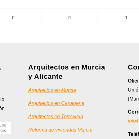
.
Arquitectos en Murcia
Co
y Alicante
Ofic
Unión
Arquitectos en Murcia
(Murc
io
Arquitectos en Cartagena
ión
Corr
Arquitectos en Torrevieja
info
Reforma de viviendas Murcia
Telé