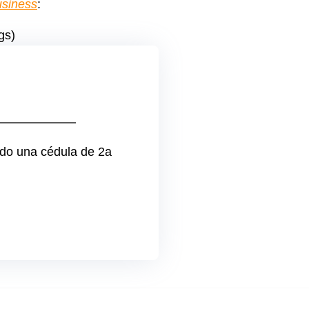
usiness
:
gs)
ado una cédula de 2a