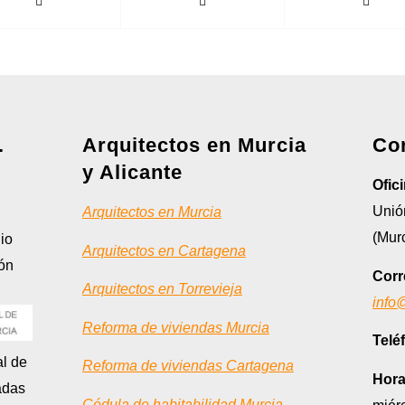
.
Arquitectos en Murcia
Co
y Alicante
Ofic
Unión
Arquitectos en Murcia
(Murc
io
Arquitectos en Cartagena
ión
Corr
Arquitectos en Torrevieja
info
Reforma de viviendas Murcia
Telé
al de
Reforma de viviendas Cartagena
Hora
adas
Cédula de habitabilidad Murcia