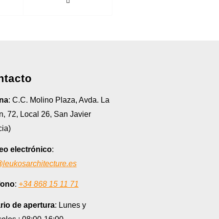
ntacto
ina
: C.C. Molino Plaza, Avda. La
, 72, Local 26, San Javier
ia)
eo electrónico
:
@leukosarchitecture.es
fono
:
+34 868 15 11 71
rio de apertura
: Lunes y