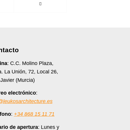
ntacto
ina
: C.C. Molino Plaza,
. La Unión, 72, Local 26,
Javier (Murcia)
eo electrónico
:
@leukosarchitecture.es
éfono
:
+34 868 15 11 71
rio de apertura
: Lunes y