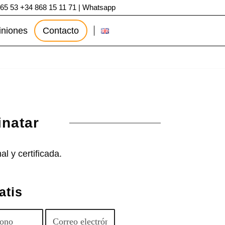
 65 53
+34 868 15 11 71
|
Whatsapp
iniones
Contacto
inatar
l y certificada.
atis