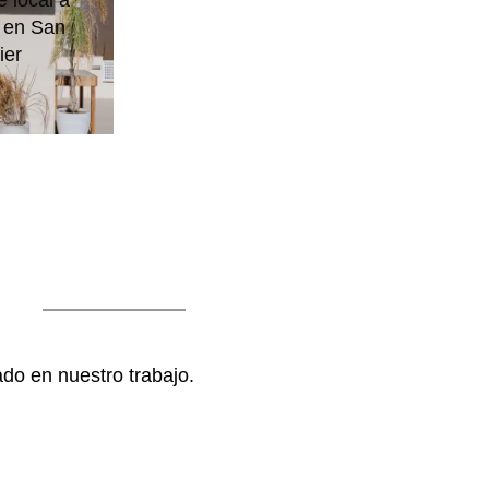
 local a
 en San
ier
do en nuestro trabajo.