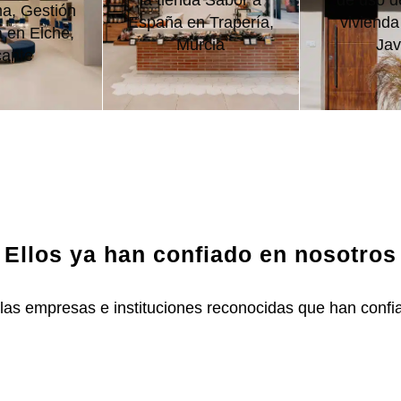
la tienda Sabor a
de uso de
a, Gestión
España en Trapería,
vivienda
a en Elche,
Murcia
Jav
cante
Ellos ya han confiado en nosotros
las empresas e instituciones reconocidas que han confia