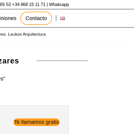
 65 53
+34 868 15 11 71
|
Whatsapp
iniones
Contacto
res. Leukos Arquitectura
zares
es”
Te llamamos gratis