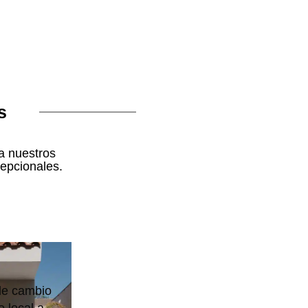
s
a nuestros
cepcionales.
de cambio