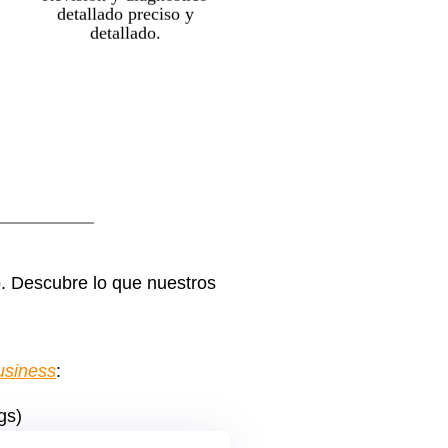
precisas.
detallado preciso y
detallado.
ITEs e IEEs
Realizamos
en toda Murcia y
Alicante.
o. Descubre lo que nuestros
usiness
:
gs)