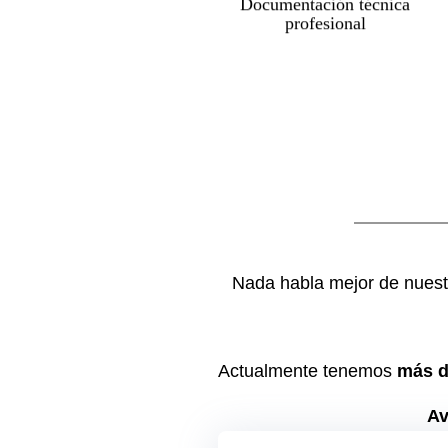
Documentación técnica
profesional
, con total rigor
peritajes
o
y precisión.
Nada habla mejor de nuestr
Actualmente tenemos
más d
Av