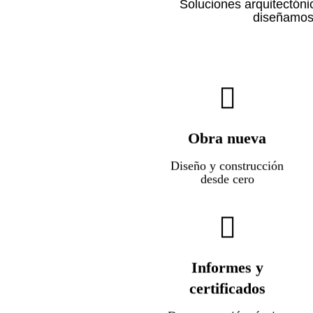
Soluciones arquitectóni
diseñamos 
Creamos proyectos
únicos adaptados a tus
necesidades.
Desde el diseño inicial
Obra nueva
hasta la entrega,
Diseño y construcción
cuidamos cada detalle
desde cero
para hacer realidad tu
Emitimos informes
espacio soñado.
técnicos y certificados
oficiales necesarios para
Informes y
tus proyectos, como
certificados
,
certificados energéticos
obras nuevas antiguas