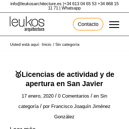
info@leukosarchitecture.es
|
+34 613 04 65 53
+34 868 15
11 71
|
Whatsapp
Contacto
Usted está aquí:
Inicio
/
Sin categoría
🥇Licencias de actividad y de
apertura en San Javier
/
/
17 enero, 2020
0 Comentarios
en
Sin
/
categoría
por
Francisco Joaquín Jiménez
González